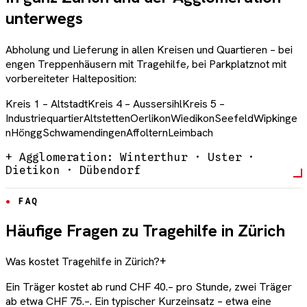
unterwegs
Abholung und Lieferung in allen Kreisen und Quartieren – bei
engen Treppenhäusern mit Tragehilfe, bei Parkplatznot mit
vorbereiteter Halteposition:
Kreis 1 – Altstadt
Kreis 4 – Aussersihl
Kreis 5 –
Industriequartier
Altstetten
Oerlikon
Wiedikon
Seefeld
Wipkinge
n
Höngg
Schwamendingen
Affoltern
Leimbach
+ Agglomeration: Winterthur · Uster ·
Dietikon · Dübendorf
FAQ
Häufige Fragen zu Tragehilfe in Zürich
Was kostet Tragehilfe in Zürich?
+
Ein Träger kostet ab rund CHF 40.– pro Stunde, zwei Träger
ab etwa CHF 75.–. Ein typischer Kurzeinsatz – etwa eine