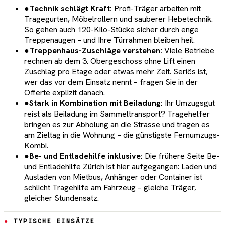
●
Technik schlägt Kraft:
Profi-Träger arbeiten mit
Tragegurten, Möbelrollern und sauberer Hebetechnik.
So gehen auch 120-Kilo-Stücke sicher durch enge
Treppenaugen – und Ihre Türrahmen bleiben heil.
●
Treppenhaus-Zuschläge verstehen:
Viele Betriebe
rechnen ab dem 3. Obergeschoss ohne Lift einen
Zuschlag pro Etage oder etwas mehr Zeit. Seriös ist,
wer das vor dem Einsatz nennt – fragen Sie in der
Offerte explizit danach.
●
Stark in Kombination mit Beiladung:
Ihr Umzugsgut
reist als Beiladung im Sammeltransport? Tragehelfer
bringen es zur Abholung an die Strasse und tragen es
am Zieltag in die Wohnung – die günstigste Fernumzugs-
Kombi.
●
Be- und Entladehilfe inklusive:
Die frühere Seite Be-
und Entladehilfe Zürich ist hier aufgegangen: Laden und
Ausladen von Mietbus, Anhänger oder Container ist
schlicht Tragehilfe am Fahrzeug – gleiche Träger,
gleicher Stundensatz.
TYPISCHE EINSÄTZE