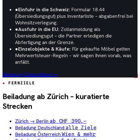
●
Einfuhr in die Schweiz:
Formular 18.44
(Übersiedlungsgut) plus Inventarliste – abgabenfrei bei
Wohnsitzverlegung.
●
Ausfuhr in die EU:
Zollanmeldung als
Übersiedlungsgut – die Partner erledigen die
Abfertigung an der Grenze.
●
Einzelobjekte & Käufe:
Für gekaufte Möbel gelten
Mehrwertsteuer-Regeln – wir sagen Ihnen vorab, was
anfällt.
Beiladung Deutschland →
FERNZIELE
Beiladung ab Zürich – kuratierte
Strecken
Zürich → Berlin
ab CHF 390.–
Beiladung Deutschland
alle Ziele
Beiladung Österreich
Wien & mehr