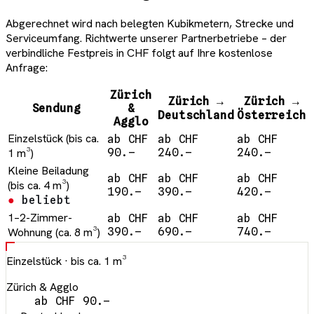
Abgerechnet wird nach belegten Kubikmetern, Strecke und
Serviceumfang. Richtwerte unserer Partnerbetriebe – der
verbindliche Festpreis in CHF folgt auf Ihre kostenlose
Anfrage:
Zürich
Zürich →
Zürich →
Sendung
&
Deutschland
Österreich
Agglo
Einzelstück
(bis ca.
ab CHF
ab CHF
ab CHF
1 m³)
90.–
240.–
240.–
Kleine Beiladung
ab CHF
ab CHF
ab CHF
(bis ca. 4 m³)
190.–
390.–
420.–
beliebt
1–2-Zimmer-
ab CHF
ab CHF
ab CHF
Wohnung
(ca. 8 m³)
390.–
690.–
740.–
Einzelstück
· bis ca. 1 m³
Zürich & Agglo
ab CHF 90.–